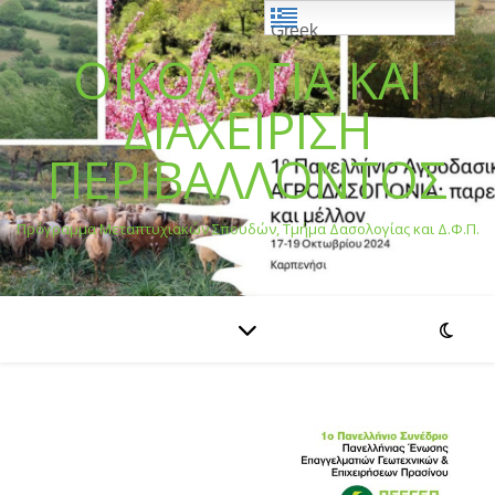
Greek
ΟΙΚΟΛΟΓΙΑ ΚΑΙ
ΔΙΑΧΕΙΡΙΣΗ
ΠΕΡΙΒΑΛΛΟΝΤΟΣ
Πρόγραμμα Μεταπτυχιακών Σπουδών, Τμήμα Δασολογίας και Δ.Φ.Π.