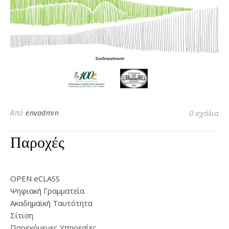
Από
envadmin
0 σχόλια
Παροχές
OPEN eCLASS
Ψηφιακή Γραμματεία
Ακαδημαϊκή Ταυτότητα
Σίτιση
Παρεχόμενες Υπηρεσίες